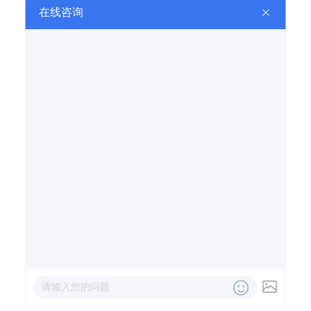
邻氟苯胺
对二氯苄
二甲基二硫醚
1,4-丁二胺
电话咨询
在线留言
在线地图